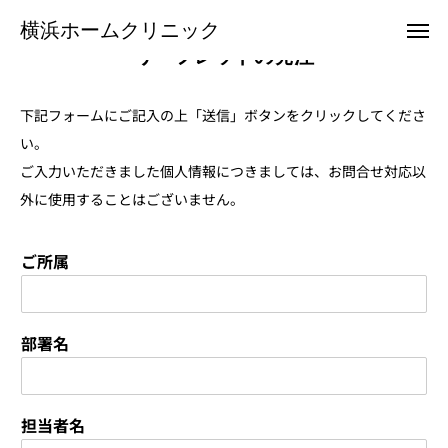
横浜ホームクリニック
横浜ホームクリニック
リーフレットの発注
下記フォームにご記入の上「送信」ボタンをクリックしてくださ
お電話
メール
い。
ご入力いただきました個人情報につきましては、お問合せ対応以
クリニックTwitter
外に使用することはございません。
横浜ホームクリニックについて
ご所属
訪問診療のご案内
患者様のご紹介
部署名
お申込み
担当者名
お問合せ