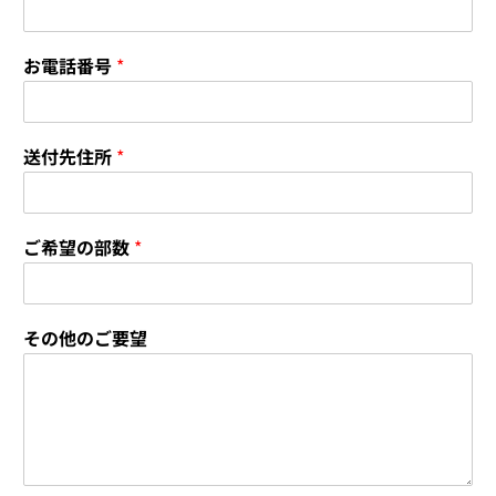
よくあるご質問
お電話番号
*
患者さまの声
採用情報
送付先住所
*
ブログ
ご希望の部数
*
その他のご要望