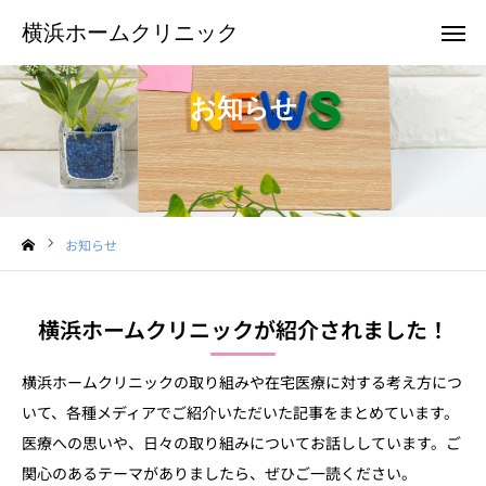
横浜ホームクリニック
横浜ホームクリニック
お知らせ
お電話
メール
クリニックTwitter
お知らせ
横浜ホームクリニックについて
訪問診療のご案内
横浜ホームクリニックが紹介されました！
患者様のご紹介
横浜ホームクリニックの取り組みや在宅医療に対する考え方につ
いて、各種メディアでご紹介いただいた記事をまとめています。
お申込み
医療への思いや、日々の取り組みについてお話ししています。ご
お問合せ
関心のあるテーマがありましたら、ぜひご一読ください。