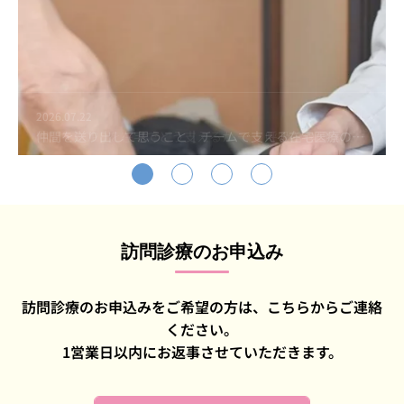
よくあるご質問
患者さまの声
2026.07.31
2026.07.22
採用情報
仲間を送り出して思うこと｜チームで支える在宅医療のかたち
喘息・COPDを在宅でどう支えるか ―― 呼吸器専門医によるクルズスを開催しました
ブログ
訪問診療のお申込み
訪問診療のお申込みをご希望の方は、こちらからご連絡
ください。
1営業日以内にお返事させていただきます。