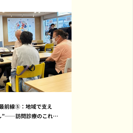
最前線⑤：地域で支え
し”──訪問診療のこれか