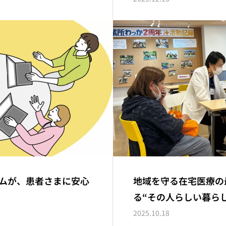
ムが、患者さまに安心
地域を守る在宅医療の
る“その人らしい暮ら
ら
2025.10.18