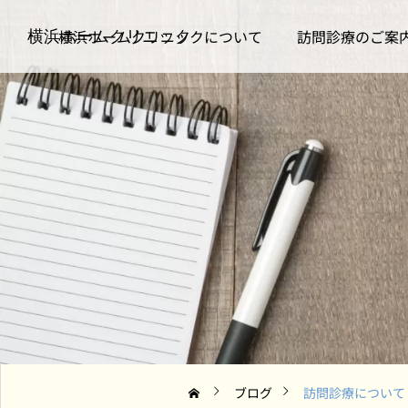
横浜ホームクリニックについて
訪問診療のご案
横浜ホームクリニック
訪問診療について
お知らせ
仲間を送り出して思うこ
m3.comの医療従事者向
と｜チームで支える在宅
けページに当院のインタ
医療のかたち
ビュー記事が掲載されま
した（全3回シリーズ・
2026.07.22
2026.07.08
第1回）
ブログ
訪問診療について