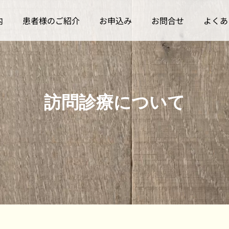
内
患者様のご紹介
お申込み
お問合せ
よくあ
訪問診療について
訪問診療について
訪問診療について
開院3周年記念パーティ
【開催報告】はまリハ様
ーを開催しました
主催「訪問診療の説明
会」に登壇しました
2026.06.24
2026.06.06