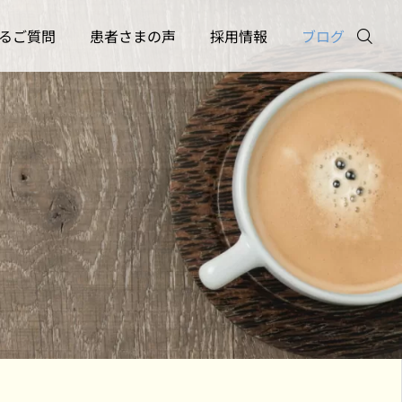
るご質問
患者さまの声
採用情報
ブログ
お電話
メール
訪問診療について
勉強会
訪問診療を始めたい！｜
「AIエージェント時代
クリニック
Twitter
申し込みから初回診察ま
働き方」―スタッフ勉
での流れ【横浜版】
会を開催しました
2026.05.29
2026.05.19