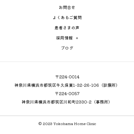
ITツールの導入・運用サポート（電子
あり）
お問合せ
カルテ、クラウドツール等）
年末年始休暇
よくあるご質問
スタッフからの業務改善相談対応
有給休暇
患者さまの声
書類作成・事務業務のサポート
慶弔休暇
＊年間休日数130日に加えて、有給休
採用情報
暇の取得も柔軟に対応！プライベー
求める人材
Excelやスプレッドシートで
ブログ
トの時間も大切にできます！
VLOOKUP/XLOOKUP関数が使える方
備考
直接応募の場合、Amazonギフト券1
勤務時間
平日9:00～18:00（休憩 13:00～14:00）
万円分を贈呈(勤続3か月経過後)
〒224-0014
給与
月給30～35万円（面接時相談）
神奈川県横浜市都筑区牛久保東1-32-26-106（診療所）
〒224-0057
福利厚生
保険制度（雇用保険、労災保険、厚生
神奈川県横浜市都筑区川和町2330-2（事務所）
年金、健康保険）
借り上げ社宅制度あり
© 2023 Yokohama Home Clinic
休日・休暇
土日祝休み（※毎月1~2回、土曜出勤あ