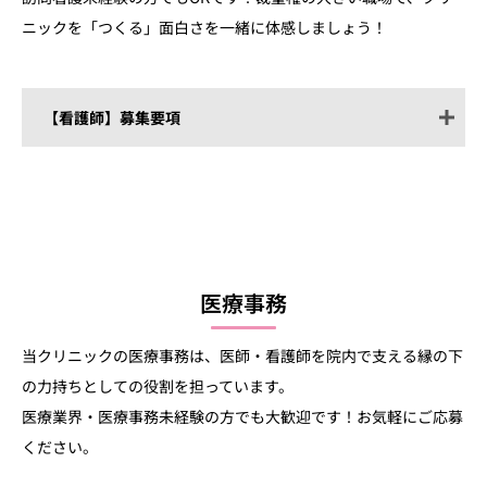
生年金、健康保険）
ニックを「つくる」面白さを一緒に体感しましょう！
借り上げ社宅制度あり
スクラブ貸与
【看護師】募集要項
休日・休暇
土日休み
年末年始休暇
有給休暇
慶弔休暇
備考
当直・オンコールなし
医療事務
ご自宅または指定場所への送迎あり
雇用形態
正社員（試用期間：6か月）
（※横浜市内のみ。市外の場合は要
相談。）
当クリニックの医療事務は、医師・看護師を院内で支える縁の下
業務内容
訪問診療への同行(バイタルチェッ
訪問診療未経験OK
の力持ちとしての役割を担っています。
ク・注射・採血等)
直接応募の場合、Amazonギフト券5
医療業界・医療事務未経験の方でも大歓迎です！お気軽にご応募
医療機や医薬品等物品の準備
万円分を贈呈(勤続3か月経過後)
ください。
クラウドカルテを用いての看護記録
多職種連携の窓口業務