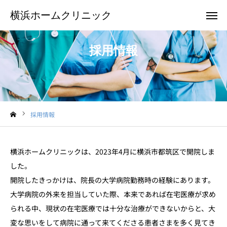
横浜ホームクリニック
横浜ホームクリニック
採用情報
お電話
メール
クリニックTwitter
採用情報
横浜ホームクリニックについて
訪問診療のご案内
横浜ホームクリニックは、2023年4月に横浜市都筑区で開院しま
した。
患者様のご紹介
開院したきっかけは、院長の大学病院勤務時の経験にあります。
大学病院の外来を担当していた際、本来であれば在宅医療が求め
お申込み
られる中、現状の在宅医療では十分な治療ができないからと、大
お問合せ
変な思いをして病院に通って来てくださる患者さまを多く見てき