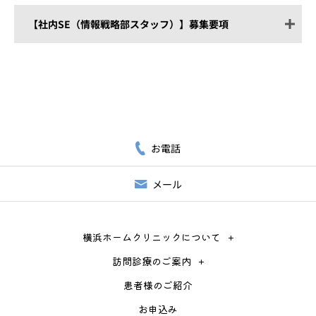
連携
医療チームへの助言、連携、情報共
備考
直接応募の場合、Amazonギフト券1
【社内SE（情報戦略部スタッフ）】募集要項
有
万円分を贈呈(勤続3か月経過後)
求める人材
社会福祉士
Word, Excel等の基本操作ができるこ
と
勤務時間
平日9:00～18:00（休憩 13:00～14:00）
お電話
雇用形態
正社員（試用期間：6か月）
メール
給与
月給30万円
業務内容
AIツール（Claude code等）を活用した
業務効率化の推進
福利厚生
保険制度（雇用保険、労災保険、厚
院内業務フローの整理・改善提案およ
横浜ホームクリニックについて
生年金、健康保険）
び実行
借り上げ社宅制度あり
各種マニュアル・業務手順書の作成・
訪問診療のご案内
スクラブ貸与
更新
患者様のご紹介
データ入力・集計・簡易分析（患者
お申込み
数、稼働状況など）
休日・休暇
土日祝休み（※毎月1~2回、土曜出勤