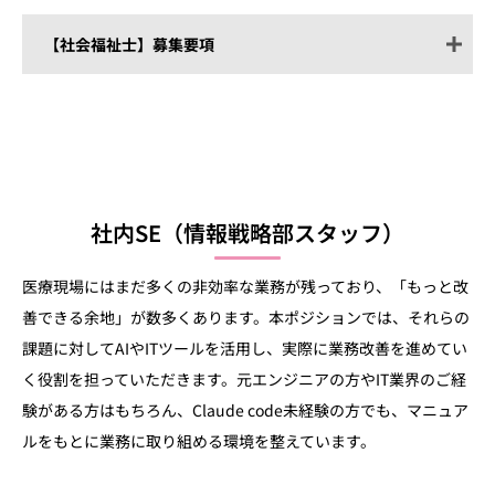
Word, Excel等の基本操作ができるこ
ご自宅または指定場所への送迎あり
と
（※横浜市内のみ。市外の場合は要相
休日・休暇
【社会福祉士】募集要項
土日休み（※毎月1~2回、土曜出勤
談。）
あり）
訪問診療未経験OK
勤務時間
平日9:00～18:00（休憩 13:00～14:00）
年末年始休暇
直接応募の場合、Amazonギフト券5万
有給休暇
円分を贈呈(勤続3か月経過後)
慶弔休暇
給与
月給29万円
備考
直接応募の場合、Amazonギフト券5万
福利厚生
保険制度（雇用保険、労災保険、厚
社内SE（情報戦略部スタッフ）
雇用形態
正社員（試用期間：6か月）
円分を贈呈(勤続3か月経過後)
生年金、健康保険）
借り上げ社宅制度あり
医療現場にはまだ多くの非効率な業務が残っており、「もっと改
スクラブ貸与
業務内容
患者様、ご家族、ケアマネージャー
善できる余地」が数多くあります。本ポジションでは、それらの
からの相談対応
課題に対してAIやITツールを活用し、実際に業務改善を進めてい
患者様の入院や病院受診の調整及び
休日・休暇
土日祝休み（※毎月1~2回、土曜出勤
く役割を担っていただきます。元エンジニアの方やIT業界のご経
支援
あり）
験がある方はもちろん、Claude code未経験の方でも、マニュア
介護、医療制度に関する情報提供、
年末年始休暇
助言
ルをもとに業務に取り組める環境を整えています。
有給休暇
福祉サービスの紹介、関係機関との
慶弔休暇