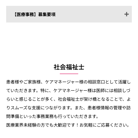
訪問看護指示書等の書類作成の医師
サポート
【医療事務】募集要項
求める人材
看護師免許（正看）
自動車運転免許（AT限定可）
業務内容
患者様のご自宅または施設への訪問診療
採血、輸血、点滴等の処置を問題な
く行えること
パソコン操作に抵抗がないこと
勤務時間
週1～2日
社会福祉士
9:00~18:00(休憩：12:00~13:30)
雇用形態
正社員（試用期間：6か月）
勤務時間
平日9:00～18:00（休憩 13:00～14:00）
患者様やご家族様、ケアマネージャー様の相談窓口として活躍し
給与
10万円/日
業務内容
電話対応
ていただきます。特に、ケアマネージャー様は医師には相談しづ
関係施設とのやり取り
給与
月給35万円～（面接時相談）
らいと感じることが多く、社会福祉士が架け橋となることで、よ
レセプト業務
診療科
呼吸器内科、循環器内科、腎臓内科、消
りスムーズな支援につながります。また、患者様情報の管理や訪
物品管理
化器内科、神経内科、整形外科、泌尿器
福利厚生
保険制度（雇用保険、労災保険、厚
問準備といった事務業務も行っていただきます。
その他、医師・看護師のサポート
科、皮膚科、精神科
生年金、健康保険）
医療業界未経験の方でも大歓迎です！お気軽にご応募ください。
借り上げ社宅制度あり
求める人材
自動車運転免許（AT限定可）
スクラブ貸与
備考
当直・オンコールなし