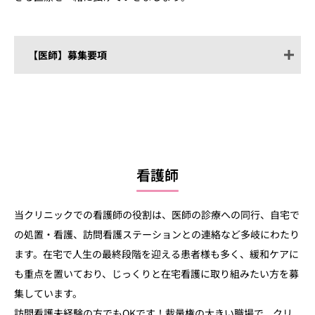
【医師】募集要項
業務内容
患者様のご自宅または施設への訪問診療
看護師
勤務時間
平日9:00~18:00(休憩1時間含む)
当クリニックでの看護師の役割は、医師の診療への同行、自宅で
の処置・看護、訪問看護ステーションとの連絡など多岐にわたり
給与
夜勤なし、2000万円/年～
ます。在宅で人生の最終段階を迎える患者様も多く、緩和ケアに
※経験により優遇あり、週3日勤務から
相談可
も重点を置いており、じっくりと在宅看護に取り組みたい方を募
集しています。
福利厚生
保険制度（雇用保険、労災保険、厚
訪問看護未経験の方でもOKです！裁量権の大きい職場で、クリ