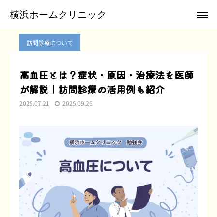
ブログ
訪問診療について
高血圧とは？症状・原因・治療法を医師が解説｜訪問診療の活用例も紹介
横浜ホームクリニック
横浜ホームクリニック
訪問診療について
お電話
メール
高血圧とは？症状・原因・治療法を医師
が解説｜訪問診療の活用例も紹介
クリニックTwitter
2025.07.21
2025.09.26
横浜ホームクリニックについて
訪問診療のご案内
患者様のご紹介
お申込み
お問合せ