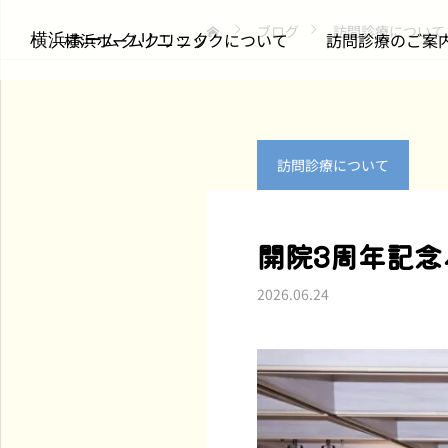
ブログ
訪問診療について
横浜ホームクリニックについて
訪問診療のご案
横浜ホームクリニック
訪問診療について
訪問診療について
お知らせ
開院3周年記
仲間を送り出して思うこ
m3.comの医療従事者向
2026.06.24
と｜チームで支える在宅
けページに当院のインタ
医療のかたち
ビュー記事が掲載されま
した（全3回シリーズ・
2026.07.22
2026.07.08
第1回）