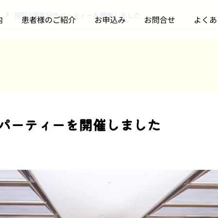
開院3周年記念パーティーを開催しました
内
患者様のご紹介
お申込み
お問合せ
よくあ
訪問診療について
訪問診療について
念パーティーを開催しました
開院3周年記念パーティ
【開催報告】はまリハ様
ーを開催しました
主催「訪問診療の説明
会」に登壇しました
2026.06.24
2026.06.06