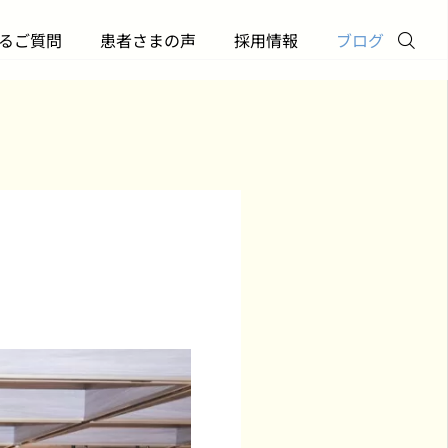
るご質問
患者さまの声
採用情報
ブログ
お電話
メール
訪問診療について
勉強会
訪問診療を始めたい！｜
「AIエージェント時代
クリニック
Twitter
申し込みから初回診察ま
働き方」―スタッフ勉
での流れ【横浜版】
会を開催しました
2026.05.29
2026.05.19