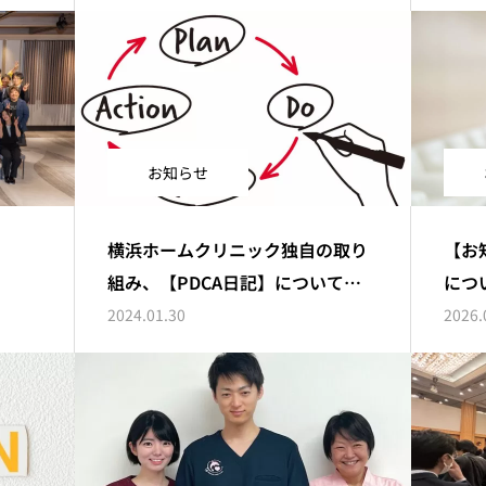
お知らせ
横浜ホームクリニック独自の取り
【お
組み、【PDCA日記】についてご紹
につ
介！
2024.01.30
2026.