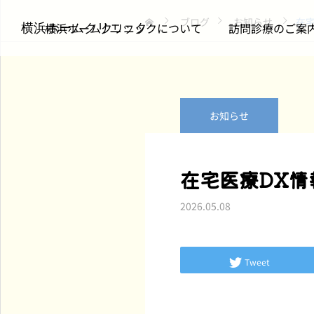
ブログ
お知らせ
在
横浜ホームクリニックについて
訪問診療のご案
横浜ホームクリニック
お知らせ
訪問診療について
お知らせ
在宅医療DX
仲間を送り出して思うこ
m3.comの医療従事者向
2026.05.08
と｜チームで支える在宅
けページに当院のインタ
医療のかたち
ビュー記事が掲載されま
した（全3回シリーズ・
2026.07.22
2026.07.08
Tweet
第1回）