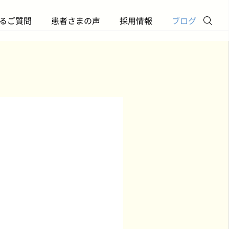
るご質問
患者さまの声
採用情報
ブログ
お電話
メール
訪問診療について
勉強会
訪問診療を始めたい！｜
「AIエージェント時代の
クリニック
Twitter
申し込みから初回診察ま
働き方」―スタッフ勉強
での流れ【横浜版】
会を開催しました
2026.05.29
2026.05.19