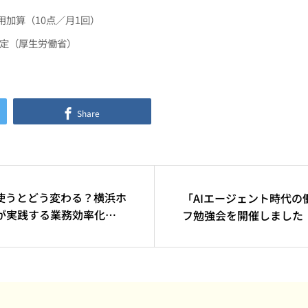
用加算（10点／月1回）
改定（厚生労働省）
Share
を使うとどう変わる？横浜ホ
「AIエージェント時代の
が実践する業務効率化の
フ勉強会を開催しました