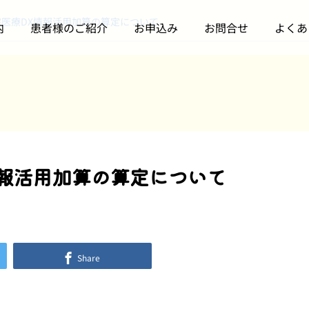
宅医療DX情報活用加算の算定について
内
患者様のご紹介
お申込み
お問合せ
よくあ
訪問診療について
訪問診療について
情報活用加算の算定について
開院3周年記念パーティ
【開催報告】はまリハ様
ーを開催しました
主催「訪問診療の説明
会」に登壇しました
2026.06.24
2026.06.06
Share