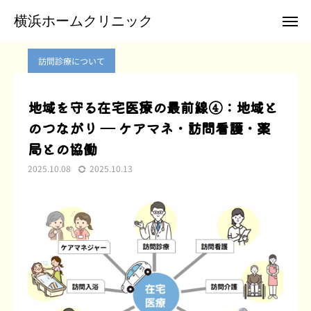
ブログ
訪問診療について
地域を守る在宅医療の最前線④：地域とのつながり ― ケアマネ・訪問看護・薬局との協働
横浜ホームクリニック
横浜ホームクリニック
訪問診療について
お電話
メール
地域を守る在宅医療の最前線④：地域と
のつながり ― ケアマネ・訪問看護・薬
クリニックTwitter
局との協働
横浜ホームクリニックについて
2025.10.08
2025.10.13
訪問診療のご案内
患者様のご紹介
お申込み
お問合せ