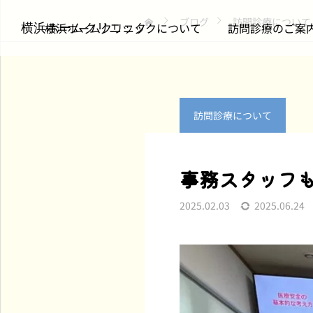
ブログ
訪問診療について
横浜ホームクリニックについて
訪問診療のご案
横浜ホームクリニック
訪問診療について
勉強会
訪問診療について
事務スタッフ
喘息・COPDを在宅でど
仲間を送り出して思うこ
2025.02.03
2025.06.24
う支えるか ―― 呼吸器
と｜チームで支える在宅
専門医によるクルズスを
医療のかたち
開催しました
2026.07.31
2026.07.22