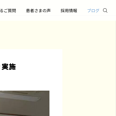
るご質問
患者さまの声
採用情報
ブログ
お電話
メール
訪問診療について
訪問診療について
を実施
【開催報告】はまリハ様
訪問診療を始めたい！｜
クリニック
Twitter
主催「訪問診療の説明
申し込みから初回診察ま
会」に登壇しました
での流れ【横浜版】
2026.06.06
2026.05.29