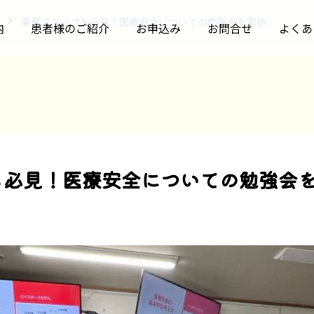
事務スタッフも必見！医療安全についての勉強会を実施
内
患者様のご紹介
お申込み
お問合せ
よくあ
お知らせ
訪問診療について
も必見！医療安全についての勉強会
m3.comの医療従事者向
開院3周年記念パーティ
けページに当院のインタ
ーを開催しました
ビュー記事が掲載されま
した（全3回シリーズ・
2026.07.08
2026.06.24
第1回）