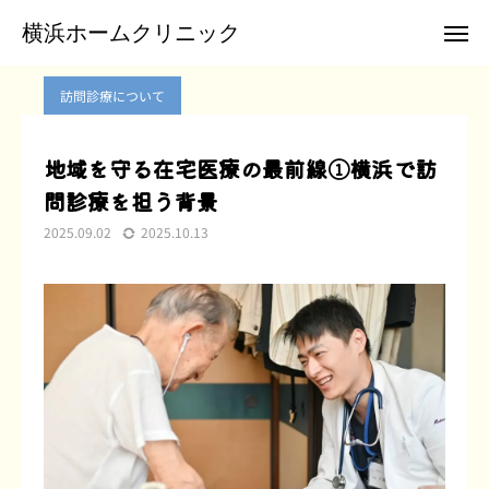
ブログ
訪問診療について
地域を守る在宅医療の最前線①横浜で訪問診療を担う背景
横浜ホームクリニック
横浜ホームクリニック
訪問診療について
お電話
メール
地域を守る在宅医療の最前線①横浜で訪
問診療を担う背景
クリニックTwitter
2025.09.02
2025.10.13
横浜ホームクリニックについて
訪問診療のご案内
患者様のご紹介
お申込み
お問合せ