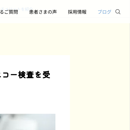
けるメリットを紹介
るご質問
患者さまの声
採用情報
ブログ
お電話
メール
訪問診療について
勉強会
エコー検査を受
訪問診療を始めたい！｜
「AIエージェント時代の
クリニック
Twitter
申し込みから初回診察ま
働き方」―スタッフ勉強
での流れ【横浜版】
会を開催しました
2026.05.29
2026.05.19