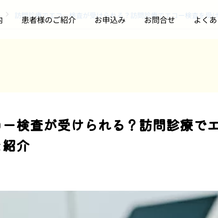
訪問診療でエコー検査が受けられる？訪問診療でエコー検査を受
内
患者様のご紹介
お申込み
お問合せ
よくあ
訪問診療について
訪問診療について
コー検査が受けられる？訪問診療で
開院3周年記念パーティ
【開催報告】はまリハ様
を紹介
ーを開催しました
主催「訪問診療の説明
会」に登壇しました
2026.06.24
2026.06.06