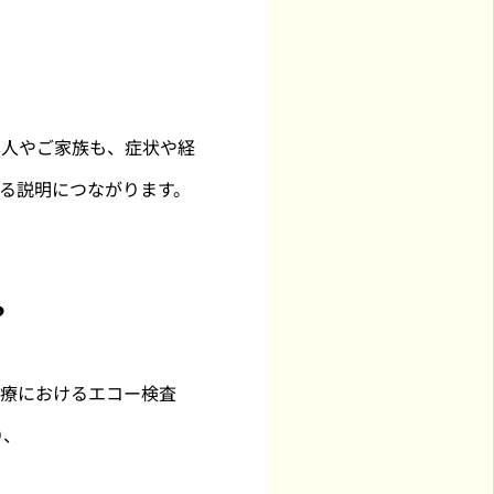
本人やご家族も、症状や経
る説明につながります。
？
診療におけるエコー検査
り、