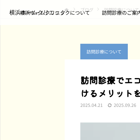
ブログ
訪問診療について
横浜ホームクリニックについて
訪問診療のご案
横浜ホームクリニック
訪問診療について
訪問診療について
お知らせ
訪問診療でエ
仲間を送り出して思うこ
m3.comの医療従事者向
けるメリット
と｜チームで支える在宅
けページに当院のインタ
医療のかたち
ビュー記事が掲載されま
2025.04.21
2025.09.26
した（全3回シリーズ・
2026.07.22
2026.07.08
第1回）